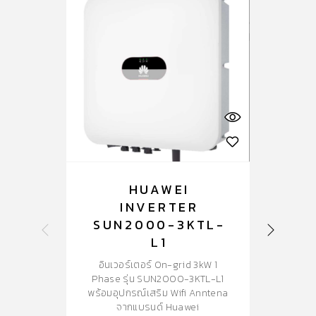
HUAWEI
INVERTER
SUN2000-3KTL-
L1
อินเวอร์เตอร์ On-grid 3kW 1
Phase รุ่น SUN2000-3KTL-L1
1
พร้อมอุปกรณ์เสริม Wifi Anntena
str
จากแบรนด์ Huawei
ti