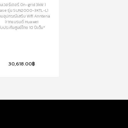
EXTENDED 
ินเวอร์เตอร์ On-grid 3kW 1
YEAR
ase รุ่น SUN2000-3KTL-L1
อมอุปกรณ์เสริม Wifi Anntena
Smart PV Controller ยี่ห
จากแบรนด์ Huawei
HUAWEI รุ่น SUN2000-36
ับประกันศูนย์ไทย 10 ปีเต็ม*
M3 จากแบรนด์ Huawei
รับประกันศูนย์ไทย 10 ปีเต็
30,618.00
฿
111,156.00
฿