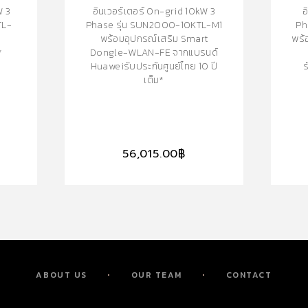
W 3
อินเวอร์เตอร์ On-grid 10kW 3
อ
TL-
Phase รุ่น SUN2000-10KTL-M1
Ph
พร้อมอุปกรณ์เสริม Smart
พร้
*
Dongle-WLAN-FE จากแบรนด์
Huaweiรับประกันศูนย์ไทย 10 ปี
ร
เต็ม*
56,015.00
฿
ABOUT US
OUR TEAM
CONTACT