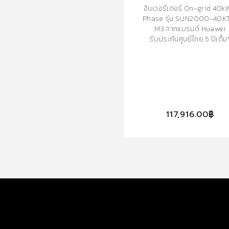
อินเวอร์เตอร์ On-grid 40k
Phase รุ่น SUN2000-40K
M3 จากแบรนด์ Huawei
รับประกันศูนย์ไทย 5 ปีเต็ม
117,916.00
฿