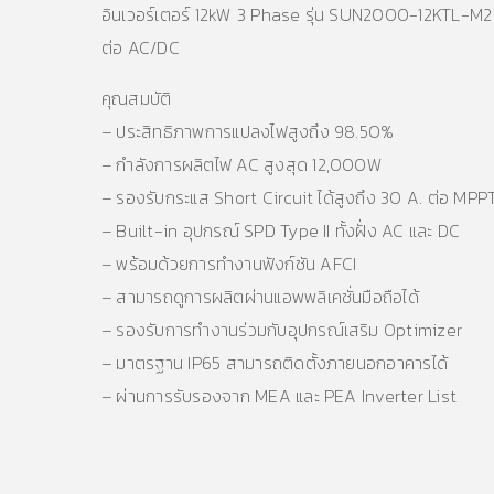
อินเวอร์เตอร์ 12kW 3 Phase รุ่น SUN2000-12KTL-M2 x 
ต่อ AC/DC
คุณสมบัติ
– ประสิทธิภาพการแปลงไฟสูงถึง 98.50%
– กำลังการผลิตไฟ AC สูงสุด 12,000W
– รองรับกระแส Short Circuit ได้สูงถึง 30 A. ต่อ MPP
– Built-in อุปกรณ์ SPD Type II ทั้งฝั่ง AC และ DC
– พร้อมด้วยการทำงานฟังก์ชัน AFCI
– สามารถดูการผลิตผ่านแอพพลิเคชั่นมือถือได้
– รองรับการทำงานร่วมกับอุปกรณ์เสริม Optimizer
– มาตรฐาน IP65 สามารถติดตั้งภายนอกอาคารได้
– ผ่านการรับรองจาก MEA และ PEA Inverter List