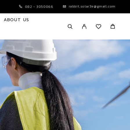
rabbit.solar3e@gmail.com
082 - 3050066
ABOUT US